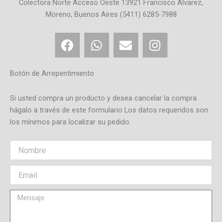
Colectora Norte Acceso Oeste 13921 Francisco Alvarez,
Moreno, Buenos Aires (5411) 6285-7988
F
W
E
I
a
h
n
n
c
a
v
s
e
t
e
t
Botón de Arrepentimiento
b
s
l
a
o
a
o
g
Si usted compra un producto y desea cancelar la compra
o
p
p
r
hágalo a través de este formulario Los datos requeridos son
los mínimos para localizar su pedido.
k
p
e
a
m