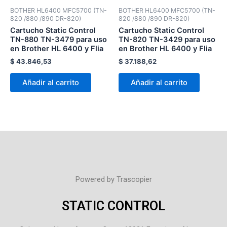
BOTHER HL6400 MFC5700 (TN-
BOTHER HL6400 MFC5700 (TN-
820 /880 /890 DR-820)
820 /880 /890 DR-820)
Cartucho Static Control
Cartucho Static Control
TN-880 TN-3479 para uso
TN-820 TN-3429 para uso
en Brother HL 6400 y Flia
en Brother HL 6400 y Flia
$
43.846,53
$
37.188,62
Añadir al carrito
Añadir al carrito
Powered by Trascopier
STATIC CONTROL