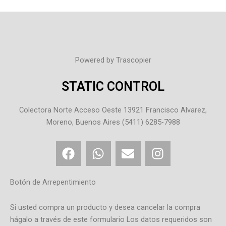
Powered by Trascopier
STATIC CONTROL
Colectora Norte Acceso Oeste 13921 Francisco Alvarez,
Moreno, Buenos Aires (5411) 6285-7988
F
W
E
I
a
h
n
n
c
a
v
s
e
t
e
t
Botón de Arrepentimiento
b
s
l
a
o
a
o
g
Si usted compra un producto y desea cancelar la compra
o
p
p
r
hágalo a través de este formulario Los datos requeridos son