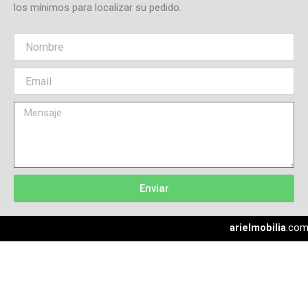
los mínimos para localizar su pedido.
k
p
e
a
m
Enviar
arielmobilia
.co