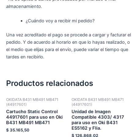
almacenamiento.
¿Cuándo voy a recibir mi pedido?
Una vez acreditado el pago se procede a cargar y facturar el
pedido. Y de acuerdo al horario en que lo hayas realizado, o
el medio que elijas para el envío, puede variar el tiempo que
tardes en recibirlo.
Productos relacionados
OKIDATA B431 MB491 MB471
OKIDATA B431 MB491 MB471
(44917601)
(44917601)
Cartucho Static Control
Unidad de Imagen
44917601 para uso en Oki
Compatible 4303/ 4317
B431 MB491 MB471
para uso en Oki B431
ES5162 y Flia.
$
35.165,50
$
126.868,02