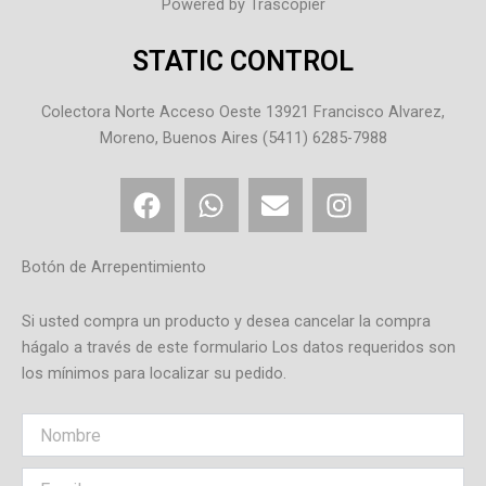
Powered by Trascopier
STATIC CONTROL
Colectora Norte Acceso Oeste 13921 Francisco Alvarez,
Moreno, Buenos Aires (5411) 6285-7988
F
W
E
I
a
h
n
n
c
a
v
s
e
t
e
t
Botón de Arrepentimiento
b
s
l
a
o
a
o
g
Si usted compra un producto y desea cancelar la compra
o
p
p
r
hágalo a través de este formulario Los datos requeridos son
los mínimos para localizar su pedido.
k
p
e
a
m