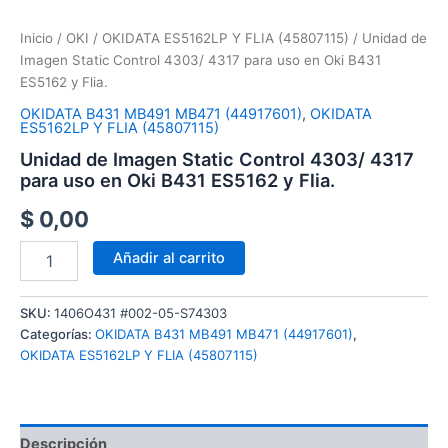
Inicio
/
OKI
/
OKIDATA ES5162LP Y FLIA (45807115)
/ Unidad de
Imagen Static Control 4303/ 4317 para uso en Oki B431
ES5162 y Flia.
OKIDATA B431 MB491 MB471 (44917601)
,
OKIDATA
ES5162LP Y FLIA (45807115)
Unidad de Imagen Static Control 4303/ 4317
para uso en Oki B431 ES5162 y Flia.
$
0,00
Añadir al carrito
SKU:
1406O431 #002-05-S74303
Categorías:
OKIDATA B431 MB491 MB471 (44917601)
,
OKIDATA ES5162LP Y FLIA (45807115)
Descripción