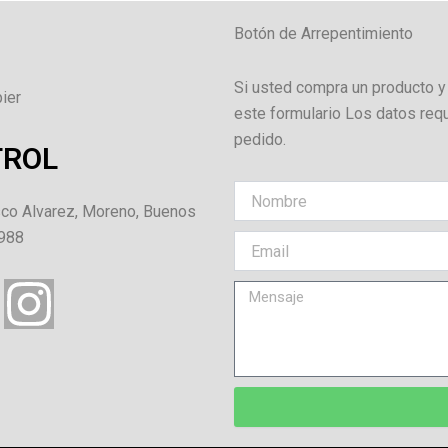
Botón de Arrepentimiento
Si usted compra un producto y
ier
este formulario Los datos req
pedido.
TROL
co Alvarez, Moreno, Buenos
7988
I
n
s