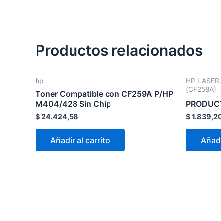
Productos relacionados
hp
HP LASER
(CF258A)
Toner Compatible con CF259A P/HP
M404/428 Sin Chip
PRODUCT
$
24.424,58
$
1.839,2
Añadir al carrito
Añadi