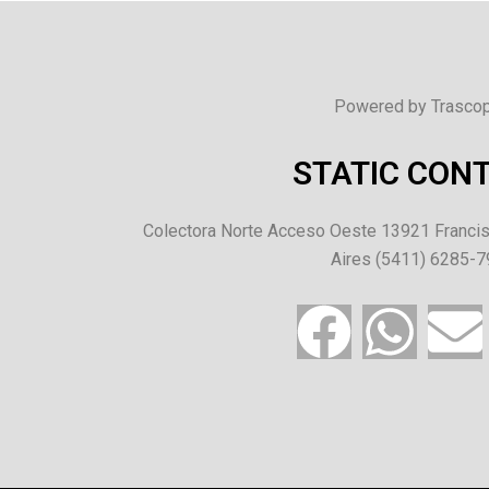
Powered by Trascop
STATIC CON
Colectora Norte Acceso Oeste 13921 Francis
Aires (5411) 6285-
F
W
E
a
h
n
c
a
v