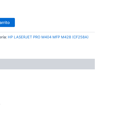
arrito
oría:
HP LASERJET PRO M404 MFP M428 (CF258A)
.