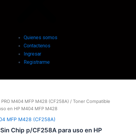
Quienes somos
Contactenos
Ingresar
Registrarme
 PRO M404 MFP M428 (CF258A)
/ Toner Compatible
 uso en HP M404 MFP M428
04 MFP M428 (CF258A)
 Sin Chip p/CF258A para uso en HP