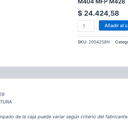
M404 MFP M428
uso
en
$
24.424,58
HP
M404
MFP
Añadir al c
M428
cantidad
SKU:
2004258N
Categ
28
RTURA
pado de la caja puede variar según criterio del fabricante