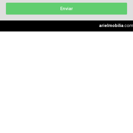
Enviar
arielmobilia
.co