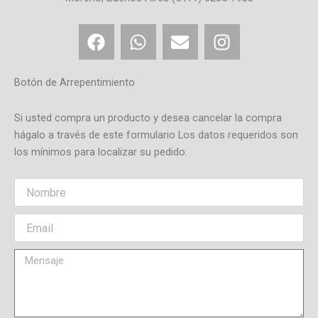
F
W
E
I
a
h
n
n
c
a
v
s
e
t
e
t
Botón de Arrepentimiento
b
s
l
a
o
a
o
g
Si usted compra un producto y desea cancelar la compra
o
p
p
r
hágalo a través de este formulario Los datos requeridos son
los mínimos para localizar su pedido.
k
p
e
a
m