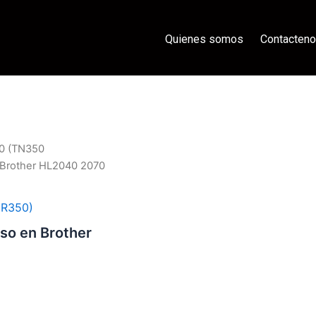
Quienes somos
Contacten
0 (TN350
n Brother HL2040 2070
R350)
so en Brother