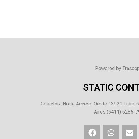
Powered by Trascop
STATIC CON
Colectora Norte Acceso Oeste 13921 Francis
Aires (5411) 6285-
F
W
E
a
h
n