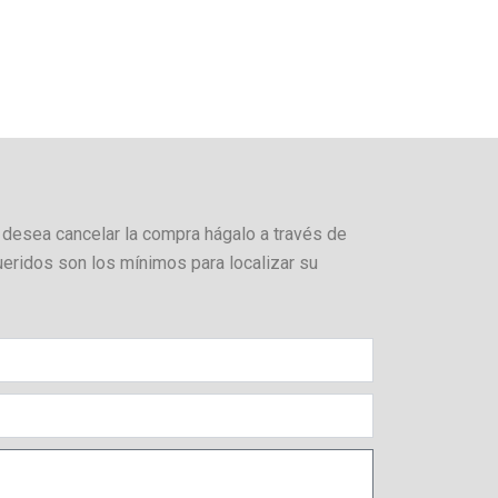
 desea cancelar la compra hágalo a través de
ueridos son los mínimos para localizar su