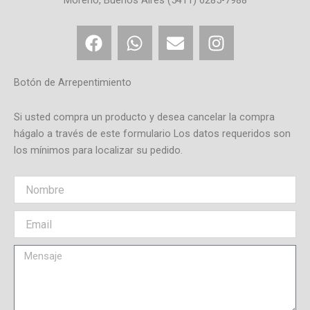
F
W
E
I
a
h
n
n
c
a
v
s
e
t
e
t
Botón de Arrepentimiento
b
s
l
a
o
a
o
g
Si usted compra un producto y desea cancelar la compra
o
p
p
r
hágalo a través de este formulario Los datos requeridos son
los mínimos para localizar su pedido.
k
p
e
a
m