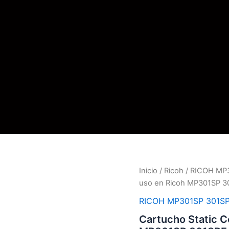
Inicio
/
Ricoh
/
RICOH MP
uso en Ricoh MP301SP 3
RICOH MP301SP 301S
Cartucho Static C