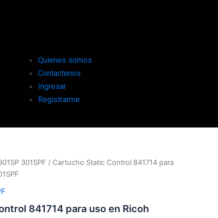
Quienes somos
Contactenos
Ingresar
Registrarme
301SP 301SPF
/ Cartucho Static Control 841714 para
01SPF
PF
ontrol 841714 para uso en Ricoh