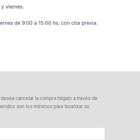
y viernes.
rnes de 9:00 a 15:00 hs. con cita previa.
 desea cancelar la compra hágalo a través de
ueridos son los mínimos para localizar su