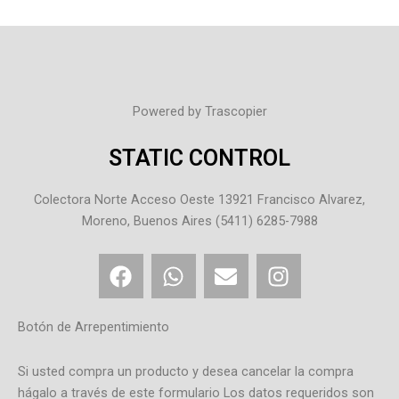
Powered by Trascopier
STATIC CONTROL
Colectora Norte Acceso Oeste 13921 Francisco Alvarez,
Moreno, Buenos Aires (5411) 6285-7988
F
W
E
I
a
h
n
n
c
a
v
s
e
t
e
t
Botón de Arrepentimiento
b
s
l
a
o
a
o
g
Si usted compra un producto y desea cancelar la compra
o
p
p
r
hágalo a través de este formulario Los datos requeridos son