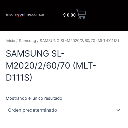
Ir
al
Cart
$
0,00
contenido
Quienes somos
Inicio
/
Samsung
/ SAMSUNG SL-M2020/2/60/70 (MLT-D111S)
SAMSUNG SL-
M2020/2/60/70 (MLT-
D111S)
Mostrando el único resultado