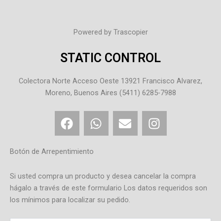
Powered by Trascopier
STATIC CONTROL
Colectora Norte Acceso Oeste 13921 Francisco Alvarez,
Moreno, Buenos Aires (5411) 6285-7988
F
W
E
I
a
h
n
n
c
a
v
s
e
t
e
t
Botón de Arrepentimiento
b
s
l
a
o
a
o
g
Si usted compra un producto y desea cancelar la compra
o
p
p
r
hágalo a través de este formulario Los datos requeridos son
los mínimos para localizar su pedido.
k
p
e
a
m