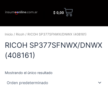
Ir
al
Cart
$
0,00
contenido
Quienes somos
Inicio
/
Ricoh
/ RICOH SP377SFNWX/DNWX (408161)
RICOH SP377SFNWX/DNWX
(408161)
Mostrando el único resultado